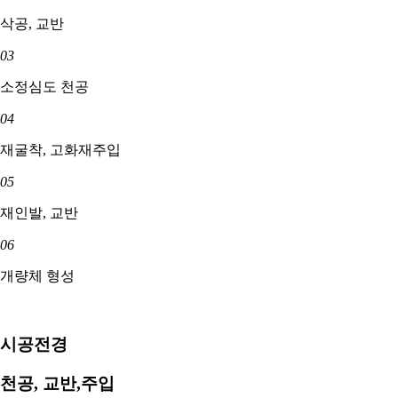
삭공, 교반
03
소정심도 천공
04
재굴착, 고화재주입
05
재인발, 교반
06
개량체 형성
시공전경
천공, 교반,주입